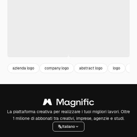
azienda logo
company logo
abstract logo
logo
cor
La piattaforma creativa per realizzare i tuoi migliori lavori. Oltre
1 milione di abbonati tra creativi, imprese, agenzie e studi.
Italiano