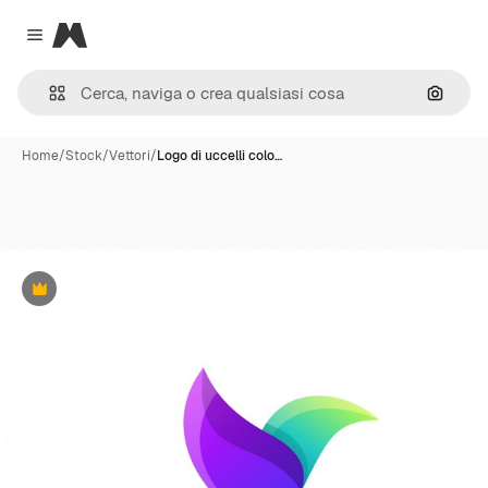
Magnific
Close menu
Cerca 
Home
/
Stock
/
Vettori
/
Logo di uccelli colo…
Premium