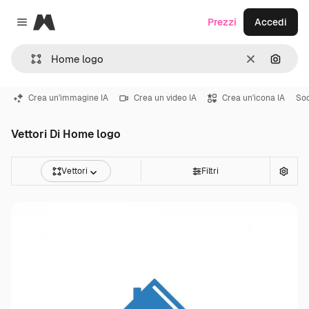
Magnific
Prezzi
Accedi
Close menu
Cancella
Cerca 
Crea un'immagine IA
Crea un video IA
Crea un'icona IA
Soc
Vettori Di Home logo
Vettori
Filtri