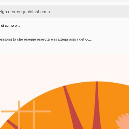
 di sumo pr…
Lottatore di sumo professionista che esegue esercizi e si allena prima del combattimento in palestra professionale