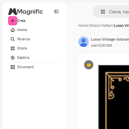
Crea
Home
/
Stock
/
Vettori
/
Lusso Vin
Home
Ricerca
user5241384
Stock
Esplora
Strumenti
Premium