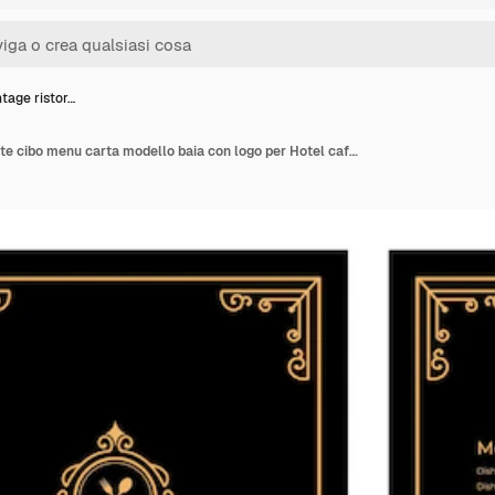
tage ristor…
Lusso Vintage ristorante cibo menu carta modello baia con logo per Hotel cafe bar coffeeshop