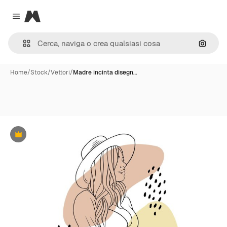
Magnific
Close menu
Cerca 
Home
/
Stock
/
Vettori
/
Madre incinta disegn…
Premium