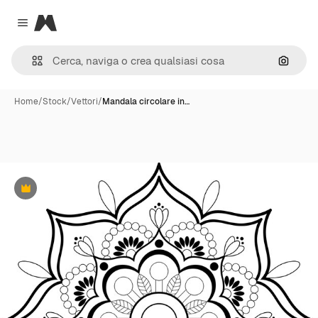
Magnific
Close menu
Cerca 
Home
/
Stock
/
Vettori
/
Mandala circolare in…
Premium