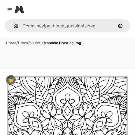
Magnific
Close menu
Cerca 
Home
/
Stock
/
Vettori
/
Mandala Coloring Pag…
Premium