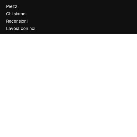
Prezzi
Chi siamo
Recensioni
Lavora con noi
Cerca tendenze
Blog
Eventi
Slidesgo
Vendi i tuoi contenuti
Sala stampa
Cerchi magnific.ai
Contattaci
Assistenza clienti
Instagram
YouTube
LinkedIn
TikTok