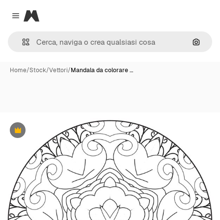
Magnific
Close menu
Cerca 
Home
/
Stock
/
Vettori
/
Mandala da colorare …
Premium