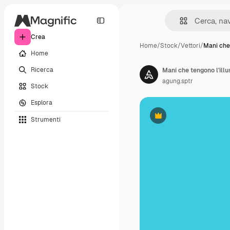
Crea
Home
/
Stock
/
Vettori
/
Mani che 
Home
Ricerca
agung.sptr
Stock
Esplora
Strumenti
Premium