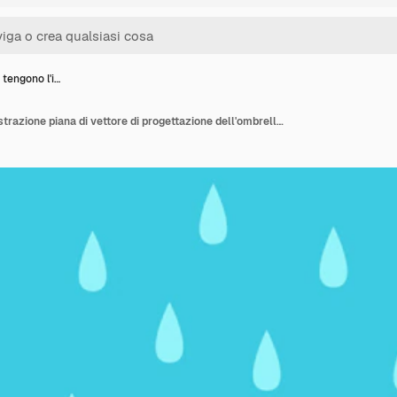
tengono l'i…
Mani che tengono l'illustrazione piana di vettore di progettazione dell'ombrello della pioggia