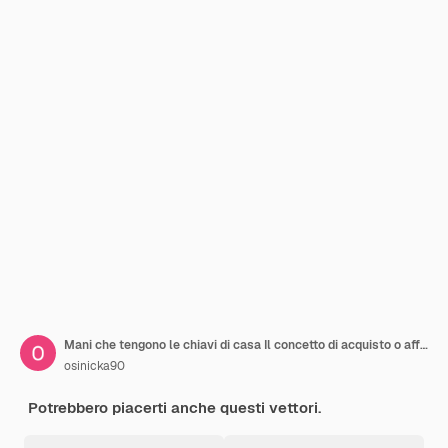
Mani che tengono le chiavi di casa Il concetto di acquisto o affitto di una casa Chiavi dell'appartamento Illustrazione vettoriale
osinicka90
Potrebbero piacerti anche questi vettori.