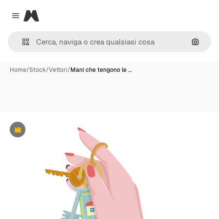
Magnific
Close menu
Cerca 
Home
/
Stock
/
Vettori
/
Mani che tengono le …
Premium