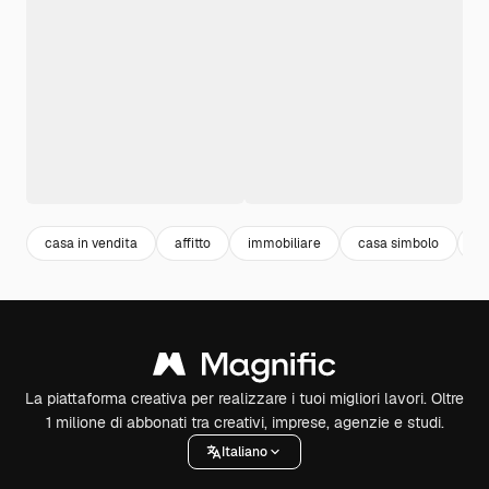
casa in vendita
affitto
immobiliare
casa simbolo
h
La piattaforma creativa per realizzare i tuoi migliori lavori. Oltre
1 milione di abbonati tra creativi, imprese, agenzie e studi.
Italiano