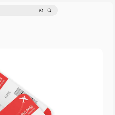
Cerca per immagine
Ricerca