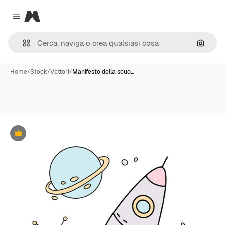
Magnific
Close menu
Cerca 
Home
/
Stock
/
Vettori
/
Manifesto della scuo…
Premium