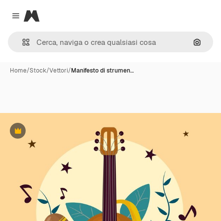
Magnific
Close menu
Cerca 
Home
/
Stock
/
Vettori
/
Manifesto di strumen…
Premium