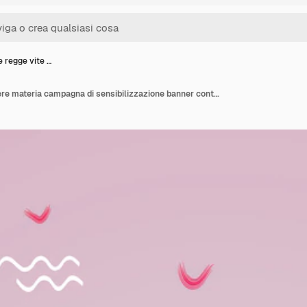
 regge vite …
Mano che regge vite nere materia campagna di sensibilizzazione banner contro la discriminazione razziale del colore della pelle scura