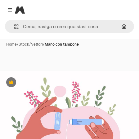
Magnific
Close menu
Cerca 
Home
/
Stock
/
Vettori
/
Mano con tampone
Premium