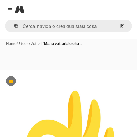
Magnific
Close menu
Cerca 
Home
/
Stock
/
Vettori
/
Mano vettoriale che …
Premium