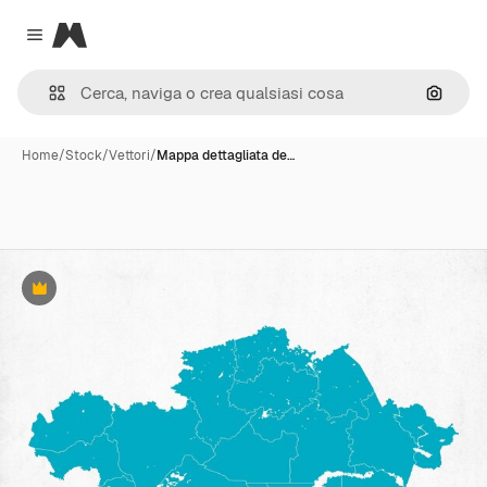
Magnific
Close menu
Cerca 
Home
/
Stock
/
Vettori
/
Mappa dettagliata de…
Premium