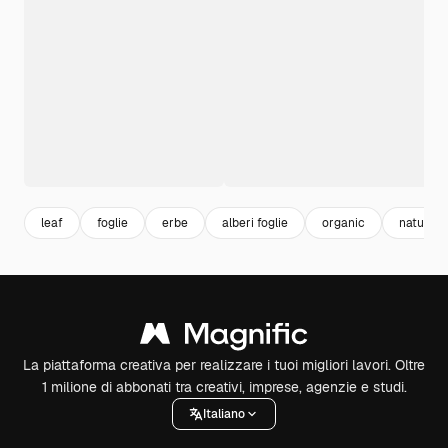
leaf
foglie
erbe
alberi foglie
organic
natura v
La piattaforma creativa per realizzare i tuoi migliori lavori. Oltre
1 milione di abbonati tra creativi, imprese, agenzie e studi.
Italiano