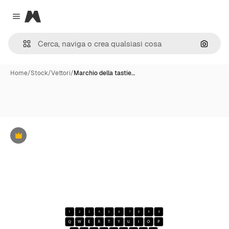
Magnific
Close menu
Cerca 
Home
/
Stock
/
Vettori
/
Marchio della tastie…
Premium