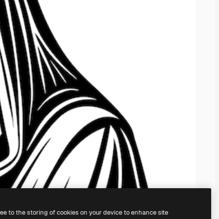
ree to the storing of cookies on your device to enhance site
il
generatore di immagini IA.