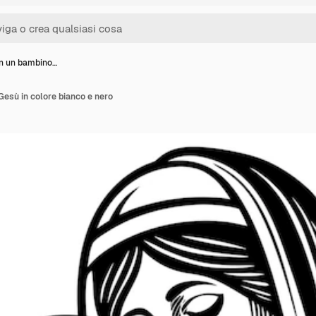
n un bambino…
esù in colore bianco e nero