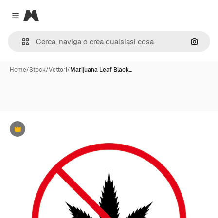
Magnific
Close menu
Cerca 
Home
/
Stock
/
Vettori
/
Marijuana Leaf Black…
Premium