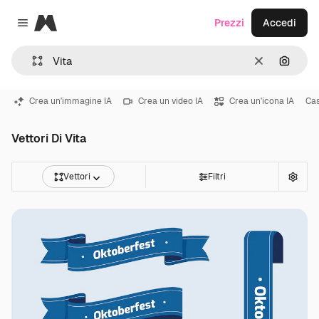
Magnific
Prezzi
Accedi
Close menu
Cancella
Cerca 
Crea un'immagine IA
Crea un video IA
Crea un'icona IA
Ca
Vettori Di Vita
Vettori
Filtri