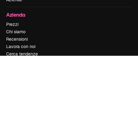
Azienda
Prezzi
Chi siamo
Recensioni
Lavora con noi
Cerca tendenze
Blog
Eventi
Slidesgo
Vendi i tuoi contenuti
Sala stampa
Cerchi magnific.ai
Contattaci
Assistenza clienti
Instagram
YouTube