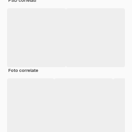
PSD correlati
Foto correlate