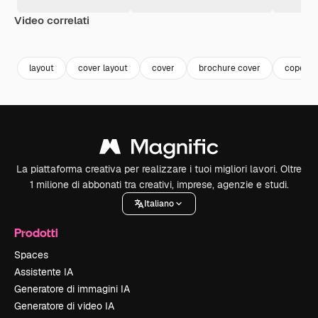
Video correlati
Premium
Premium
layout
cover layout
cover
brochure cover
coperti
La piattaforma creativa per realizzare i tuoi migliori lavori. Oltre
1 milione di abbonati tra creativi, imprese, agenzie e studi.
Italiano
Prodotti
Spaces
Assistente IA
Generatore di immagini IA
Generatore di video IA