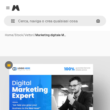
Magnific
Close menu
Cerca 
Home
/
Stock
/
Vettori
/
Marketing digitale M…
Premium