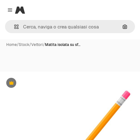
Magnific
Close menu
Cerca 
Home
/
Stock
/
Vettori
/
Matita isolata su sf…
Premium