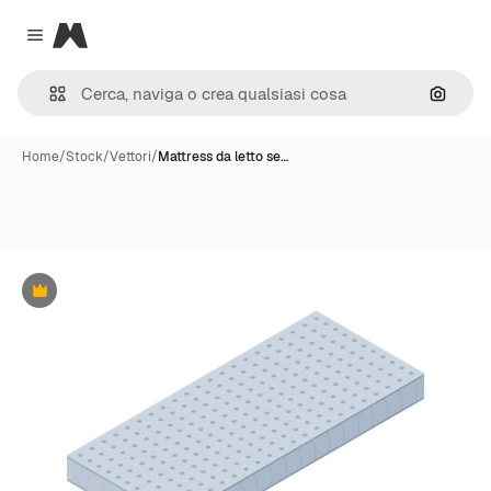
Magnific
Close menu
Cerca 
Home
/
Stock
/
Vettori
/
Mattress da letto se…
Premium