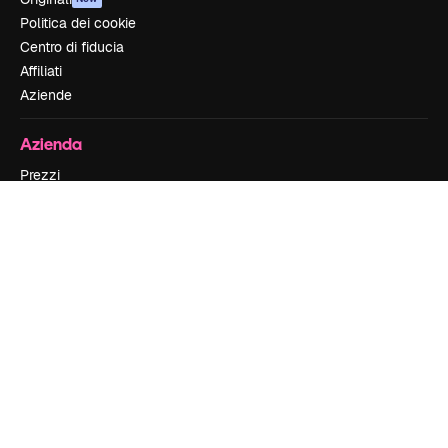
Politica dei cookie
Centro di fiducia
Affiliati
Aziende
Azienda
Prezzi
Chi siamo
Recensioni
Lavora con noi
Cerca tendenze
Blog
Eventi
Slidesgo
Vendi i tuoi contenuti
Sala stampa
Cerchi magnific.ai