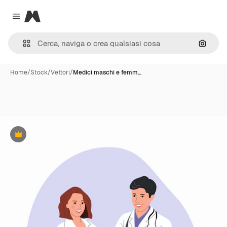
Magnific
Close menu
Cerca 
Home
/
Stock
/
Vettori
/
Medici maschi e femm…
Premium