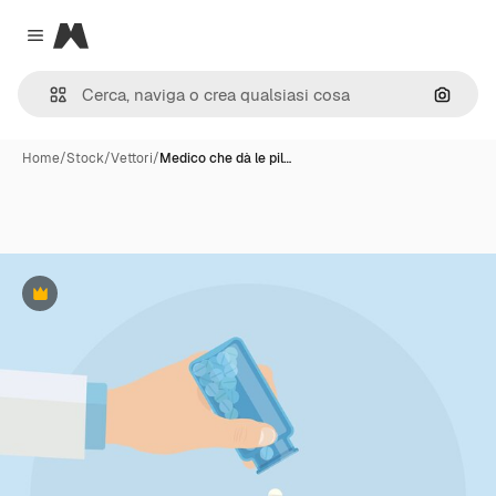
Magnific
Close menu
Cerca 
Home
/
Stock
/
Vettori
/
Medico che dà le pil…
Premium