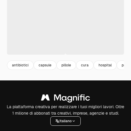
antibiotici
capsule
pillole
cura
hospital
pazie
La piattaforma creativa per realizzare i tuoi migliori lavori. Oltre
1 milione di abbonati tra creativi, imprese, agenzie e studi.
Italiano