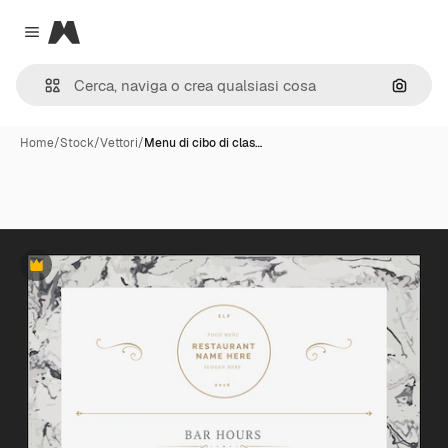
Magnific
Close menu
Cerca 
Home
/
Stock
/
Vettori
/
Menu di cibo di clas…
Premium