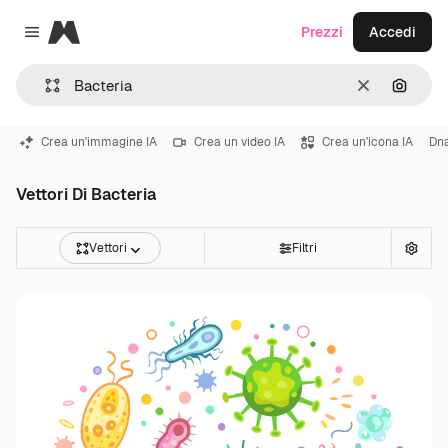
Magnific
Prezzi
Accedi
Close menu
Cancella
Cerca 
Crea un'immagine IA
Crea un video IA
Crea un'icona IA
Dn
Vettori Di Bacteria
Vettori
Filtri