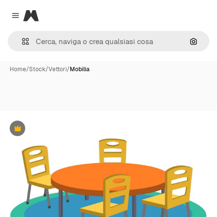
Magnific
Close menu
Cerca 
Home
/
Stock
/
Vettori
/
Mobilia
Premium