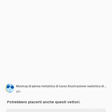
Mockup di penna metallica di lusso Illustrazione realistica di un mockup vettoriale di penna metallica di lusso per il web
yliv
Potrebbero piacerti anche questi vettori.