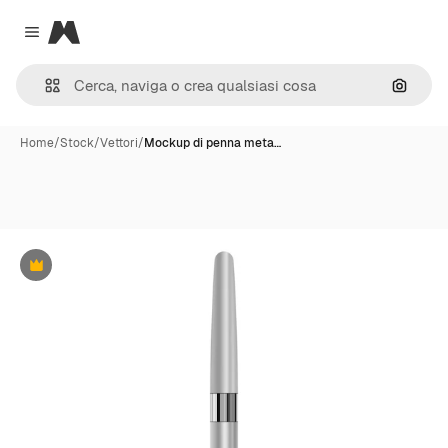
Magnific
Close menu
Cerca 
Home
/
Stock
/
Vettori
/
Mockup di penna meta…
Premium