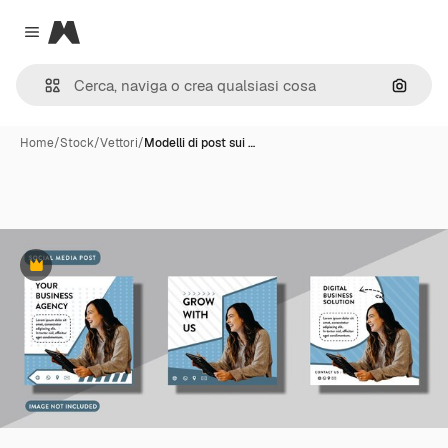
Magnific
Close menu
Cerca 
Home
/
Stock
/
Vettori
/
Modelli di post sui …
Premium