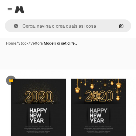
Magnific
Close menu
Cerca 
Home
/
Stock
/
Vettori
/
Modelli di set di fe…
Premium