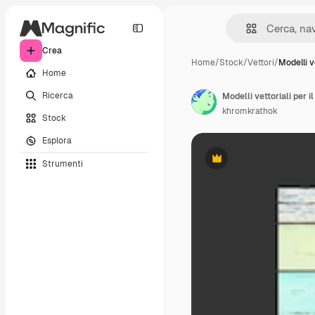
Crea
Home
/
Stock
/
Vettori
/
Modelli v
Home
Ricerca
khromkrathok
Stock
Esplora
Strumenti
Premium