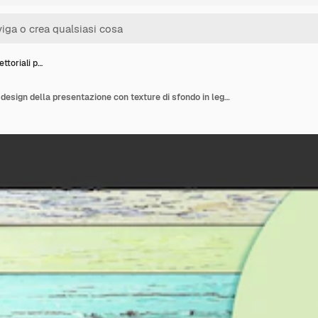
ettoriali p…
Modelli vettoriali per il design della presentazione con texture di sfondo in legno colorato Nella presentazione di dimensioni larghe 1920 x 1080