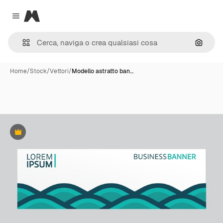
Magnific
Close menu
Cerca 
Home
/
Stock
/
Vettori
/
Modello astratto ban…
Premium