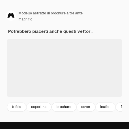
Modello astratto di brochure a tre ante
magnific
Potrebbero piacerti anche questi vettori.
trifold
copertina
brochure
cover
leaflet
flyer