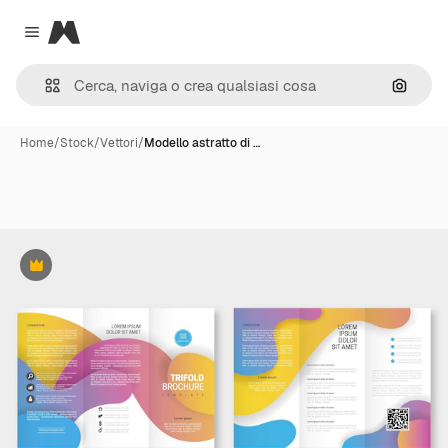
Magnific
Close menu
Cerca 
Home
/
Stock
/
Vettori
/
Modello astratto di …
Premium