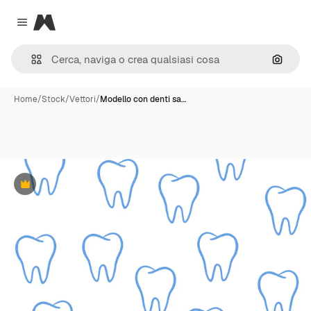
Magnific
Close menu
Cerca 
Home
/
Stock
/
Vettori
/
Modello con denti sa…
Premium