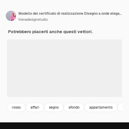
Modello del certificato di realizzazione Disegno a onde eleganti Gradiente rosso giallo
hisnadesignstudio
Potrebbero piacerti anche questi vettori.
rosso
affari
segno
sfondo
appartamento
mod