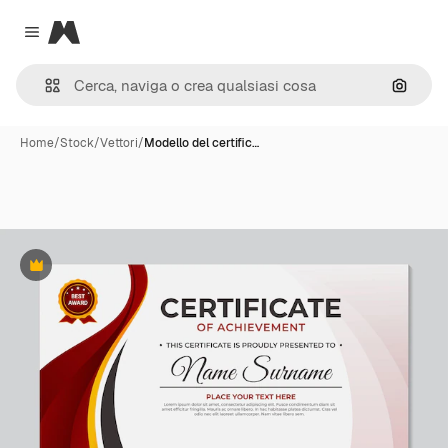
Magnific
Close menu
Cerca 
Home
/
Stock
/
Vettori
/
Modello del certific…
Premium