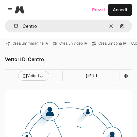
Magnific
Prezzi
Accedi
Close menu
Cancella
Cerca 
Crea un'immagine IA
Crea un video IA
Crea un'icona IA
Cu
Vettori Di Centro
Vettori
Filtri