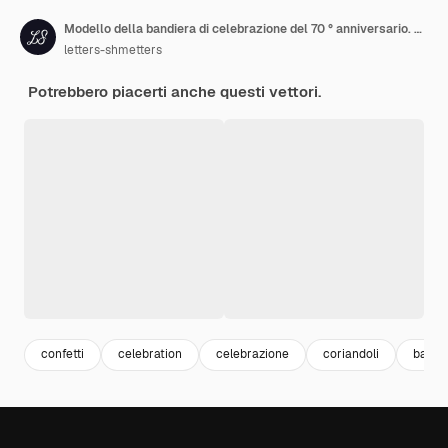
Modello della bandiera di celebrazione del 70 ° anniversario. Grandi numeri con scintillii coriandoli dorati e nastro glitterato.
letters-shmetters
Potrebbero piacerti anche questi vettori.
confetti
celebration
celebrazione
coriandoli
backg