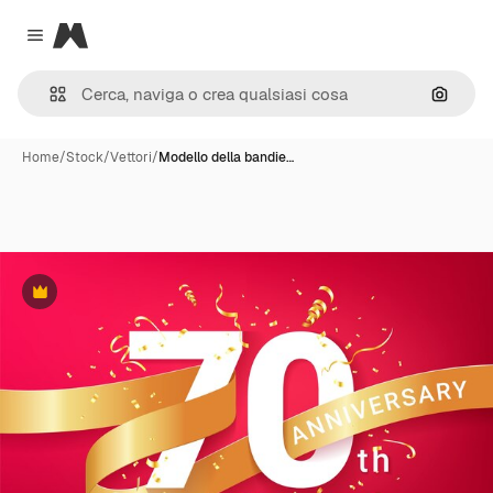
Magnific
Close menu
Cerca 
Home
/
Stock
/
Vettori
/
Modello della bandie…
Premium