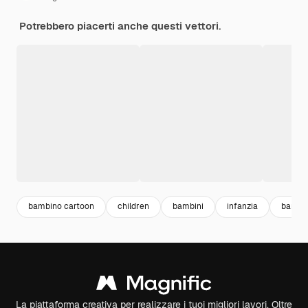
Potrebbero piacerti anche questi vettori.
bambino cartoon
children
bambini
infanzia
bambin
La piattaforma creativa per realizzare i tuoi migliori lavori. Oltre