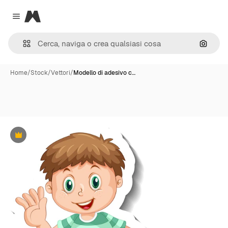
Magnific
Close menu
Cerca 
Home
/
Stock
/
Vettori
/
Modello di adesivo c…
Premium