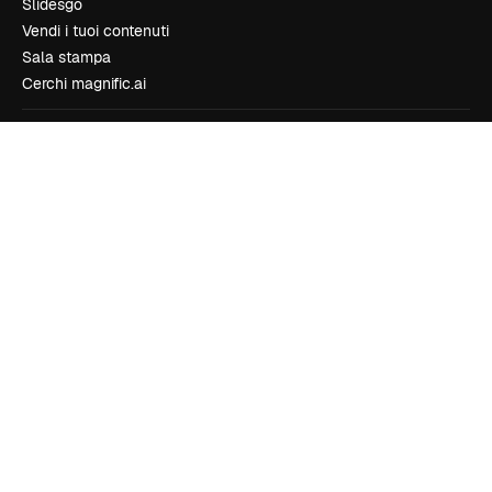
Slidesgo
Vendi i tuoi contenuti
Sala stampa
Cerchi magnific.ai
Contattaci
Assistenza clienti
Instagram
YouTube
LinkedIn
TikTok
Discord
X
Reddit
Copyright © 2010-
2026
Freepik Company S.L.U.
Tutti i diritti riservati
.