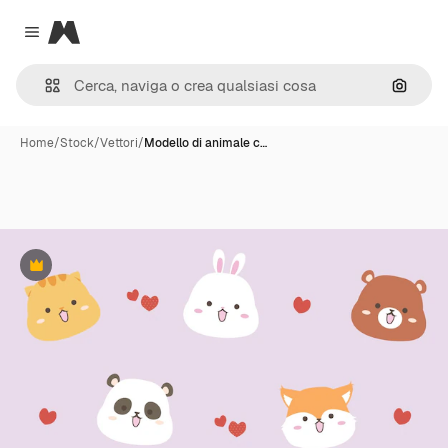
Magnific
Close menu
Cerca 
Home
/
Stock
/
Vettori
/
Modello di animale c…
Premium