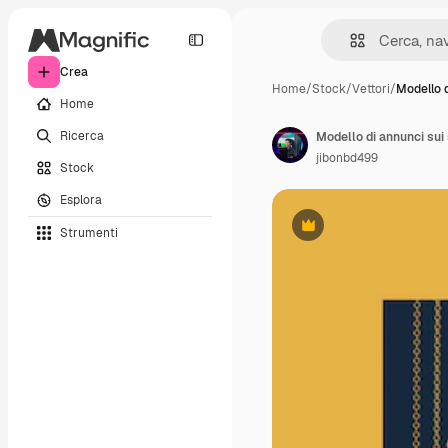
Crea
Home
/
Stock
/
Vettori
/
Modello 
Home
Ricerca
Modello di annunci sui
jibonbd499
Stock
Esplora
Strumenti
Premium