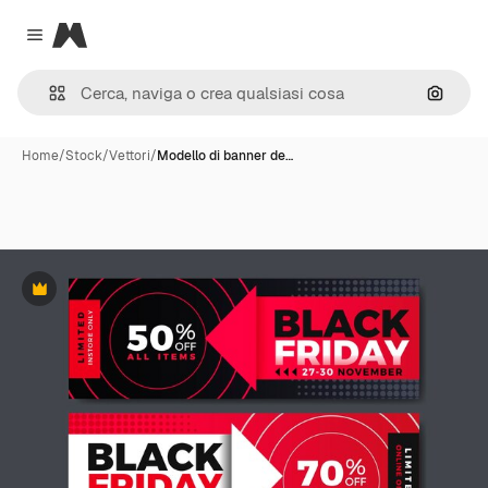
Magnific
Close menu
Cerca 
Home
/
Stock
/
Vettori
/
Modello di banner de…
Premium