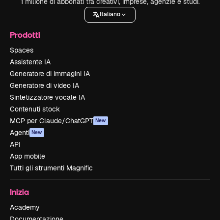
1 milione di abbonati tra creativi, imprese, agenzie e studi.
Italiano
Prodotti
Spaces
Assistente IA
Generatore di immagini IA
Generatore di video IA
Sintetizzatore vocale IA
Contenuti stock
MCP per Claude/ChatGPT
New
Agenti
New
API
App mobile
Tutti gli strumenti Magnific
Inizia
Academy
Documentazione