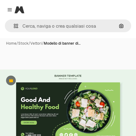
Magnific
Close menu
Cerca 
Home
/
Stock
/
Vettori
/
Modello di banner di…
Premium