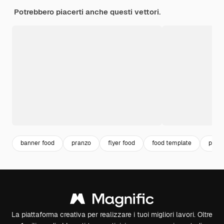
Potrebbero piacerti anche questi vettori.
banner food
pranzo
flyer food
food template
piatt
La piattaforma creativa per realizzare i tuoi migliori lavori. Oltre