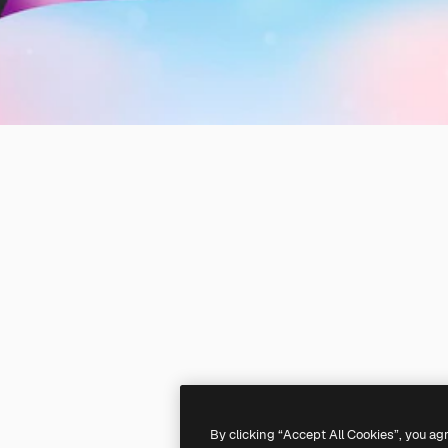
By clicking “Accept All Cookies”, you ag