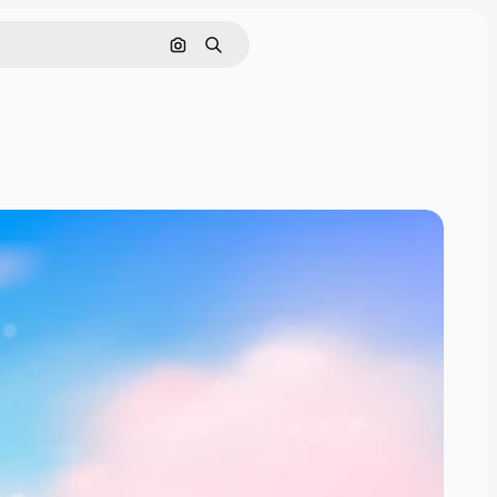
Cerca per immagine
Ricerca