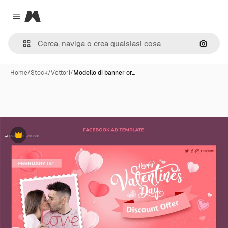
Magnific
Close menu
Cerca 
Home
/
Stock
/
Vettori
/
Modello di banner or…
Premium