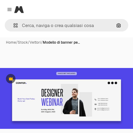
Magnific
Close menu
Cerca 
Home
/
Stock
/
Vettori
/
Modello di banner pe…
Premium