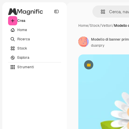
Crea
Home
/
Stock
/
Vettori
/
Modello 
Home
Ricerca
Modello di banner prima
duanpry
Stock
Esplora
Strumenti
Premium