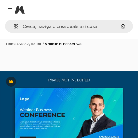
Magnific
Close menu
Cerca 
Home
/
Stock
/
Vettori
/
Modello di banner we…
Premium